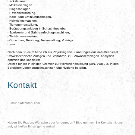
Backstationen,
- Molkereianlagen,
- Biogasanlagen,
- F-Wertbestimmung,
- Kälte- und Erhitzungsanlagen,
- Heimtierkrematorien,
- Tierfutterherstellung,
- Betäubungsanlagen in Schlachtbetrieben,
- Speiseeis- und Sahneaufschlagmaschinen,
- Tierkörperverwertung,
- Gutachten, Beratung, Texterstellung, Vorträge,
u.v.m.
Nach dem Studium habe ich als Projektingenieur und Ingenieur im Außendienst
Umwelttechnische Anlagen und -verfahren, z.B. Abwasseranlagen, analysiert,
optimiert und konzipiert.
Derzeit bin ich in einigen Gremien zur Richtlinienerstellung (DIN, VDI) u.a. in den
Bereichen Lebensmittelmaschinen und Hygiene beteiligt.
Kontakt
E-Mail:
olafcz@aol.com
Haben Sie Fragen, Wünsche oder Anregungen? Bitte nehmen Sie Kontakt mit uns
auf, wir helfen Ihnen gerne weiter!