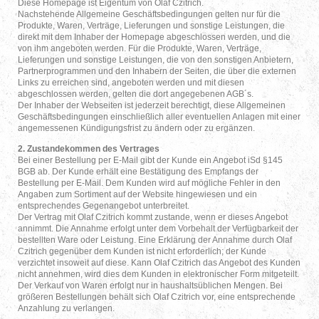
Diese Homepage ist Eigentum von Olaf Czitrich.
Nachstehende Allgemeine Geschäftsbedingungen gelten nur für die
Produkte, Waren, Verträge, Lieferungen und sonstige Leistungen, die
direkt mit dem Inhaber der Homepage abgeschlossen werden, und die
von ihm angeboten werden. Für die Produkte, Waren, Verträge,
Lieferungen und sonstige Leistungen, die von den sonstigen Anbietern,
Partnerprogrammen und den Inhabern der Seiten, die über die externen
Links zu erreichen sind, angeboten werden und mit diesen
abgeschlossen werden, gelten die dort angegebenen AGB´s.
Der Inhaber der Webseiten ist jederzeit berechtigt, diese Allgemeinen
Geschäftsbedingungen einschließlich aller eventuellen Anlagen mit einer
angemessenen Kündigungsfrist zu ändern oder zu ergänzen.
2. Zustandekommen des Vertrages
Bei einer Bestellung per E-Mail gibt der Kunde ein Angebot iSd §145
BGB ab. Der Kunde erhält eine Bestätigung des Empfangs der
Bestellung per E-Mail. Dem Kunden wird auf mögliche Fehler in den
Angaben zum Sortiment auf der Website hingewiesen und ein
entsprechendes Gegenangebot unterbreitet.
Der Vertrag mit Olaf Czitrich kommt zustande, wenn er dieses Angebot
annimmt. Die Annahme erfolgt unter dem Vorbehalt der Verfügbarkeit der
bestellten Ware oder Leistung. Eine Erklärung der Annahme durch Olaf
Czitrich gegenüber dem Kunden ist nicht erforderlich; der Kunde
verzichtet insoweit auf diese. Kann Olaf Czitrich das Angebot des Kunden
nicht annehmen, wird dies dem Kunden in elektronischer Form mitgeteilt.
Der Verkauf von Waren erfolgt nur in haushaltsüblichen Mengen. Bei
größeren Bestellungen behält sich Olaf Czitrich vor, eine entsprechende
Anzahlung zu verlangen.