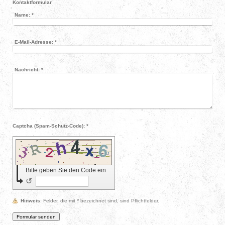
Kontaktformular
Name:
*
E-Mail-Adresse:
*
Nachricht:
*
Captcha (Spam-Schutz-Code): *
Bitte geben Sie den Code ein
↺
Hinweis
: Felder, die mit
*
bezeichnet sind, sind Pflichtfelder.