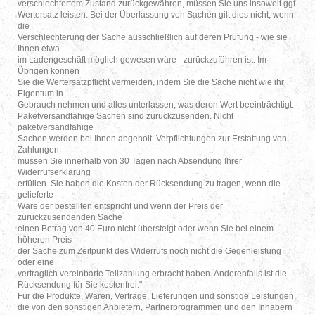
verschlechtertem Zustand zurückgewähren, müssen Sie uns insoweit ggf.
Wertersatz leisten. Bei der Überlassung von Sachen gilt dies nicht, wenn
die
Verschlechterung der Sache ausschließlich auf deren Prüfung - wie sie
Ihnen etwa
im Ladengeschäft möglich gewesen wäre - zurückzuführen ist. Im
Übrigen können
Sie die Wertersatzpflicht vermeiden, indem Sie die Sache nicht wie ihr
Eigentum in
Gebrauch nehmen und alles unterlassen, was deren Wert beeinträchtigt.
Paketversandfähige Sachen sind zurückzusenden. Nicht
paketversandfähige
Sachen werden bei Ihnen abgeholt. Verpflichtungen zur Erstattung von
Zahlungen
müssen Sie innerhalb von 30 Tagen nach Absendung Ihrer
Widerrufserklärung
erfüllen. Sie haben die Kosten der Rücksendung zu tragen, wenn die
gelieferte
Ware der bestellten entspricht und wenn der Preis der
zurückzusendenden Sache
einen Betrag von 40 Euro nicht übersteigt oder wenn Sie bei einem
höheren Preis
der Sache zum Zeitpunkt des Widerrufs noch nicht die Gegenleistung
oder eine
vertraglich vereinbarte Teilzahlung erbracht haben. Anderenfalls ist die
Rücksendung für Sie kostenfrei."
Für die Produkte, Waren, Verträge, Lieferungen und sonstige Leistungen,
die von den sonstigen Anbietern, Partnerprogrammen und den Inhabern