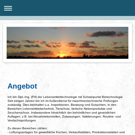
Angebot
Ich bin Dipl.-Ing. (FH) der Lebensmitteltechnologie mit Schwerpunkt Biotechnologie.
Seit einigen Jahren bin ich im Außendienst für maschinentechnische Prüfungen
zuständig. Dies beinhaltet u.a. Inspektionen,
Beratung und Gutachten,
in den
Bereichen Lebensmittelsicherheit, Tierschutz, tierische Nebenprodukte und
Seuchenschutz. I
nsbesondere hinsichtlich der behördlichen und gesetzlichen
Auflagen, z.B. bei Abnahmekontrollen, Zulassungen, Validierungen, Routine- und
Verdachtsprüfungen.
Zu diesen Bereichen zählen:
- Lüftungsanlagen für gewerbliche Küchen, Verkaufsstätten, Produktionsstätten und