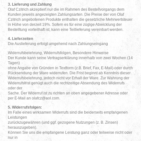
3. Lieferung und Zahlung
Olaf Czitrich akzeptiert nur die im Rahmen des Bestellvorgangs dem
Kunden jeweils angezeigten Zahlungsarten. Die Preise der von Olaf
Czitrich angebotenen Produkte enthalten die gesetzliche Mehrwertsteuer
in Höhe von derzeit 19%. Sofern es für eine zügige Abwicklung der
Bestelltung vorteilhaft ist, kann eine Teillieferung vereinbart werden.
4. Lieferzeiten
Die Auslieferung erfolgt umgehend nach Zahlungseingang
Widerrufsbelehrung, Widerrufsfolgen, Besondere Hinweise
Der Kunde kann seine Vertragserklärung innerhalb von zwei Wochen (14
Tagen)
ohne Angabe von Gründen in Textform (z.B. Brief, Fax, E-Mail) oder durch
Rücksendung der Ware widerrufen. Die Frist beginnt ab Kenntnis dieser
Widerrufsbelehrung, jedoch nicht vor Erhalt der Ware. Zur Wahrung der
Widerrufsfrist genügt auch die rechtzeitige Absendung des Widerrufs
oder der
Sache. Der Widerruf ist zu richten an oben angegebener Adresse oder
per E-Mail an olafcz@aol.com.
5. Widerrufsfolgen:
Im Falle eines wirksamen Widerrufs sind die beiderseits empfangenen
Leistungen
zurückzugewähren (und ggf. gezogene Nutzungen (z. B. Zinsen)
herauszugeben).
Können Sie uns die empfangene Leistung ganz oder teilweise nicht oder
nur in