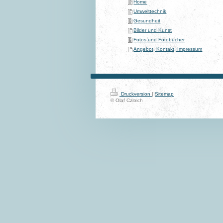
Home
Umwelttechnik
Gesundheit
Bilder und Kunst
Fotos und Fotobücher
Angebot, Kontakt, Impressum
Druckversion
|
Sitemap
© Olaf Czitrich